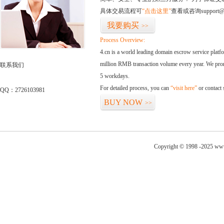
具体交易流程可
“点击这里”
查看或咨询support@
我要购买
>>
Process Overview:
4.cn is a world leading domain escrow service plat
million RMB transaction volume every year. We promi
联系我们
5 workdays.
For detailed process, you can
“visit here”
or contact
QQ：2726103981
BUY NOW
>>
Copyright © 1998 -2025 www