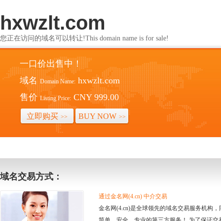
hxwzlt.com
您正在访问的域名可以转让!This domain name is for sale!
一口价出售中！
域名
hxwzlt.com
Domain Name:
售价
CNY 999.00
Listing Price:
立即购买
BUY NOW
>>
>>
域名交易方式：
通过金名网(4.cn) 中介交易
金名网(4.cn)是全球领先的域名交易服务机
简单、安全、专业的第三方服务！ 为了保证交